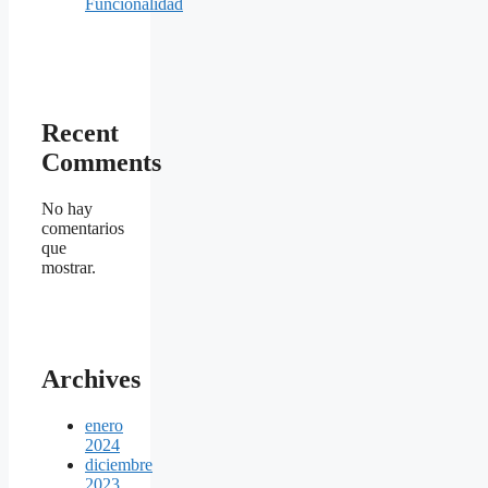
Funcionalidad
Recent
Comments
No hay
comentarios
que
mostrar.
Archives
enero
2024
diciembre
2023