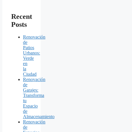
Recent
Posts
Renovación
de
Patios
Urbanos:
Verde
en
la
Ciudad
Renovación
de
Garajes:
Transforma
tu
Espacio
de
Almacenamiento
Renovación
de