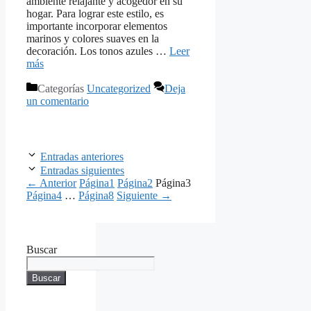
ambiente relajante y acogedor en su
hogar. Para lograr este estilo, es
importante incorporar elementos
marinos y colores suaves en la
decoración. Los tonos azules …
Leer
más
Categorías
Uncategorized
Deja
un comentario
Entradas anteriores
Entradas siguientes
←
Anterior
Página
1
Página
2
Página
3
Página
4
…
Página
8
Siguiente
→
Buscar
Buscar